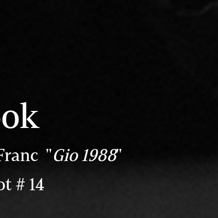
ook
Franc "
Gio 1988
"
t # 14