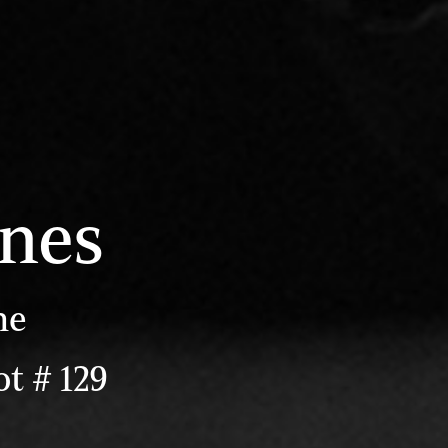
ines
ne
t # 129