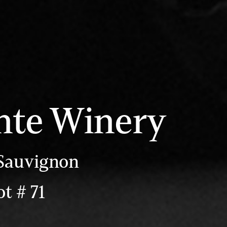
nte Winery
 Sauvignon
t # 71